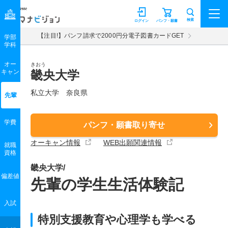
マナビジョン
検索
ログイン
パンフ・願書
【注目!】パンフ請求で2000円分電子図書カードGET
学部
学科
オー
きおう
キャン
畿央大学
私立大学 奈良県
先輩
学費
パンフ・願書取り寄せ
オーキャン情報
WEB出願関連情報
就職
資格
畿央大学/
偏差値
先輩の学生生活体験記
入試
特別支援教育や心理学も学べる