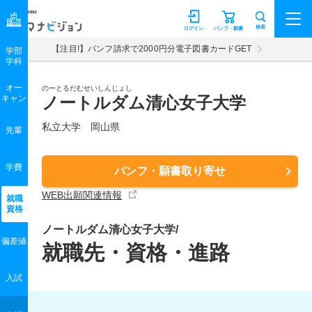
マナビジョン
検索
ログイン
パンフ・願書
【注目!】パンフ請求で2000円分電子図書カードGET
学部
学科
オー
のーとるだむせいしんじょし
キャン
ノートルダム清心女子大学
私立大学 岡山県
先輩
学費
パンフ・願書取り寄せ
WEB出願関連情報
就職
資格
ノートルダム清心女子大学/
偏差値
就職先・資格・進路
入試