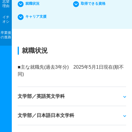
志望
就職状況
取得できる資格
理由
キャリア支援
イチ
オシ
卒業後
の進路
就職状況
■主な就職先(過去3年分) 2025年5月1日現在(順不
同)
文学部／英語英文学科
文学部／日本語日本文学科