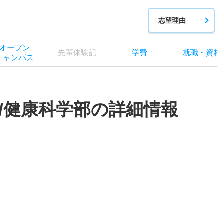
志望理由
オー
プン
先輩
体験記
学費
就職
・
資
キャン
パス
/健康科学部の詳細情報