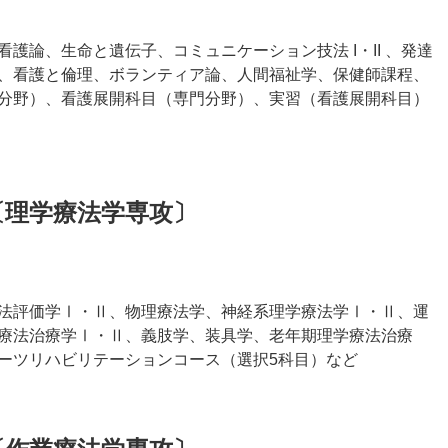
護論、生命と遺伝子、コミュニケーション技法 I・II 、発達
、看護と倫理、ボランティア論、人間福祉学、保健師課程、
分野）、看護展開科目（専門分野）、実習（看護展開科目）
〔理学療法学専攻〕
法評価学Ⅰ・Ⅱ、物理療法学、神経系理学療法学Ⅰ・Ⅱ、運
療法治療学Ⅰ・Ⅱ、義肢学、装具学、老年期理学療法治療
ーツリハビリテーションコース（選択5科目）など