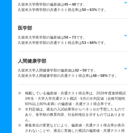
久留米大学商学部の偏差値は
45～48
です。
久留米大学商学部の共通テスト得点率は
50～63%
です。
医学部
久留米大学医学部の偏差値は
50～73
です。
久留米大学医学部の共通テスト得点率は
53～66%
です。
人間健康学部
久留米大学人間健康学部の偏差値は
42～50
です。
久留米大学人間健康学部の共通テスト得点率は
48～58%
です。
※ 掲載している偏差値・共通テスト得点率は、2026年度進研模試
3年生・大学入学共通テスト模試・6月のＢ判定値（合格可能性
60%以上80%未満）の偏差値・共通テスト得点率です。
※ Ｂ判定値は、過去の入試結果等からベネッセが予想したもので
あり、各学校の教育内容、社会的地位を示すものではありませ
ん。
※ 募集単位の変更などにより、偏差値・共通テスト得点率が表示
されないことや、過去に実施した模試の偏差値・共通テスト得