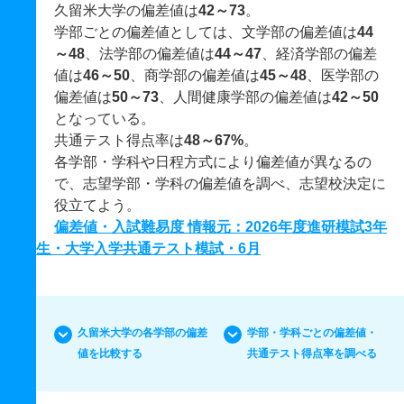
久留米大学の偏差値は
42～73
。
学部ごとの偏差値としては、文学部の偏差値は
44
～48
、法学部の偏差値は
44～47
、経済学部の偏差
値は
46～50
、商学部の偏差値は
45～48
、医学部の
偏差値は
50～73
、人間健康学部の偏差値は
42～50
となっている。
共通テスト得点率は
48～67%
。
各学部・学科や日程方式により偏差値が異なるの
で、志望学部・学科の偏差値を調べ、志望校決定に
役立てよう。
偏差値・入試難易度 情報元：2026年度進研模試3年
生・大学入学共通テスト模試・6月
久留米大学の各学部の偏差
学部・学科ごとの偏差値・
値を比較する
共通テスト得点率を調べる