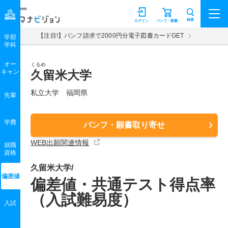
マナビジョン
検索
ログイン
パンフ・願書
【注目!】パンフ請求で2000円分電子図書カードGET
学部
学科
オー
くるめ
キャン
久留米大学
私立大学 福岡県
先輩
学費
パンフ・願書取り寄せ
WEB出願関連情報
就職
資格
久留米大学/
偏差値
偏差値・共通テスト得点率
（入試難易度）
入試