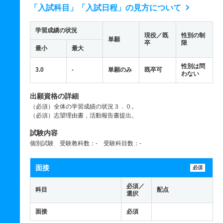
「入試科目」「入試日程」の見方について
学習成績の状況
現役／既
性別の制
単願
卒
限
最小
最大
性別は問
3.0
-
単願のみ
既卒可
わない
出願資格の詳細
（必須）全体の学習成績の状況３．０。
（必須）志望理由書，活動報告書提出。
試験内容
個別試験 受験教科数：- 受験科目数：-
面接
必須
必須／
科目
配点
選択
面接
必須