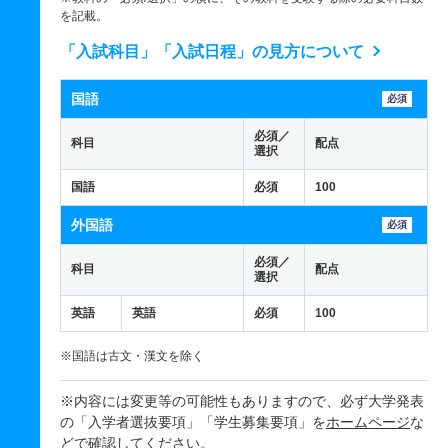
を記載。
「入試科目」「入試日程」の見方について
国語
必須
必須／
科目
配点
選択
国語
必須
100
外国語
必須
必須／
科目
配点
選択
英語
英語
必須
100
※国語は古文・漢文を除く
※内容には変更等の可能性もありますので、必ず大学発表
の「入学者選抜要項」「学生募集要項」を
ホームページ
な
どで確認してください。