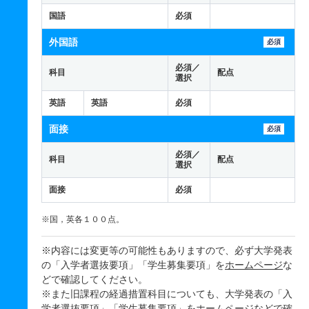
国語
必須
外国語
必須
必須／
科目
配点
選択
英語
英語
必須
面接
必須
必須／
科目
配点
選択
面接
必須
※国，英各１００点。
※内容には変更等の可能性もありますので、必ず大学発表
の「入学者選抜要項」「学生募集要項」を
ホームページ
な
どで確認してください。
※また旧課程の経過措置科目についても、大学発表の「入
学者選抜要項」「学生募集要項」を
ホームページ
などで確