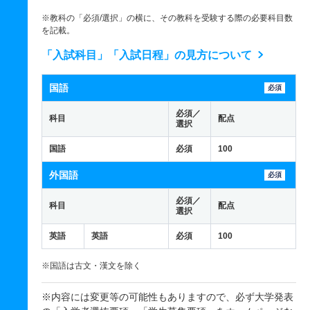
※教科の「必須/選択」の横に、その教科を受験する際の必要科目数
を記載。
「入試科目」「入試日程」の見方について
国語
必須
必須／
科目
配点
選択
国語
必須
100
外国語
必須
必須／
科目
配点
選択
英語
英語
必須
100
※国語は古文・漢文を除く
※内容には変更等の可能性もありますので、必ず大学発表