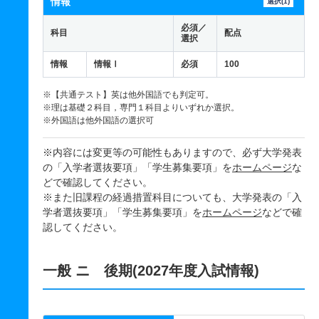
情報
選択(1)
必須／
科目
配点
選択
情報
情報Ⅰ
必須
100
※【共通テスト】英は他外国語でも判定可。
※理は基礎２科目，専門１科目よりいずれか選択。
※外国語は他外国語の選択可
※内容には変更等の可能性もありますので、必ず大学発表
の「入学者選抜要項」「学生募集要項」を
ホームページ
な
どで確認してください。
※また旧課程の経過措置科目についても、大学発表の「入
学者選抜要項」「学生募集要項」を
ホームページ
などで確
認してください。
一般 ニ 後期(2027年度入試情報)