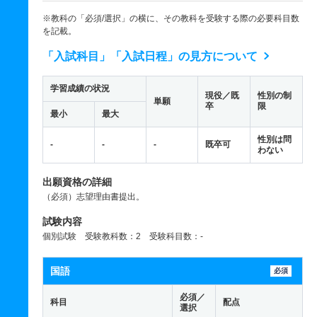
※教科の「必須/選択」の横に、その教科を受験する際の必要科目数
を記載。
「入試科目」「入試日程」の見方について
学習成績の状況
現役／既
性別の制
単願
卒
限
最小
最大
性別は問
-
-
-
既卒可
わない
出願資格の詳細
（必須）志望理由書提出。
試験内容
個別試験 受験教科数：2 受験科目数：-
国語
必須
必須／
科目
配点
選択