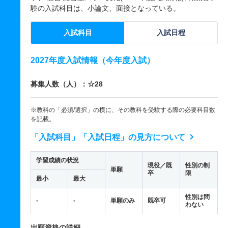
験の入試科目は、小論文、面接となっている。
入試科目
入試日程
2027年度入試情報（今年度入試）
募集人数（人）：☆28
※教科の「必須/選択」の横に、その教科を受験する際の必要科目数
を記載。
「入試科目」「入試日程」の見方について
学習成績の状況
現役／既
性別の制
単願
卒
限
最小
最大
性別は問
-
-
単願のみ
既卒可
わない
出願資格の詳細