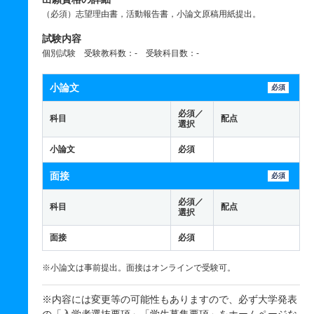
（必須）志望理由書，活動報告書，小論文原稿用紙提出。
試験内容
個別試験 受験教科数：- 受験科目数：-
小論文
必須
必須／
科目
配点
選択
小論文
必須
面接
必須
必須／
科目
配点
選択
面接
必須
※小論文は事前提出。面接はオンラインで受験可。
※内容には変更等の可能性もありますので、必ず大学発表