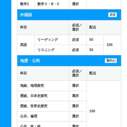
数学2
数学Ⅱ・B・C
選択
外国語
必須
必須／
科目
配点
選択
リーディング
必須
50
英語
100
リスニング
必須
50
地歴・公民
選択(1)
必須／
科目
配点
選択
地総、地理探究
選択
歴総、日本史探究
選択
歴総、世界史探究
選択
100
公共、倫理
選択
公共、政・経
選択