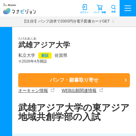
マナビジョン
検索
ログイン
パンフ・願書
【注目!】パンフ請求で2000円分電子図書カードGET
たけおあじあ
武雄アジア大学
私立大学
佐賀県
新設
※2026年4月開設
パンフ・願書取り寄せ
オーキャン情報
WEB出願関連情報
武雄アジア大学の東アジア
地域共創学部の入試