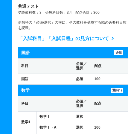
共通テスト
受験教科数：3 受験科目数：3,4 配点合計：300
※教科の「必須/選択」の横に、その教科を受験する際の必要科目数
を記載。
「入試科目」「入試日程」の見方について
国語
必須
必須／
科目
配点
選択
国語
必須
100
数学
選択(1)
必須／
科目
配点
選択
数学Ⅰ
選択
数学1
数学Ⅰ・A
選択
100