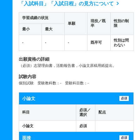
「入試科目」「入試日程」の見方について
学習成績の状況
現役／既
性別の制
単願
卒
限
最小
最大
性別は問
-
-
-
既卒可
わない
出願資格の詳細
（必須）志望理由書，活動報告書，小論文原稿用紙提出。
試験内容
個別試験 受験教科数：- 受験科目数：-
小論文
必須
必須／
科目
配点
選択
小論文
必須
面接
必須