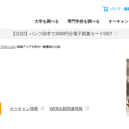
パンフ・願
大学を調べる
専門学校を調べる
オーキャン
【注目!】パンフ請求で2000円分電子図書カードGET
ア大学
の入試
>
武雄アジア大学
の
一般選抜の入試
オーキャン情報
WEB出願関連情報