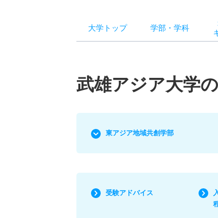
大学トップ
学部
・
学科
武雄アジア大学の
東アジア地域共創学部
受験アドバイス