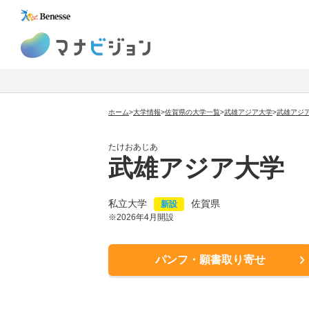
マナビジョン
ホーム
>
大学情報
>
佐賀県の大学一覧
>
武雄アジア大学
>
武雄アジ
たけおあじあ
武雄アジア大学
私立大学
佐賀県
新設
※2026年4月開設
パンフ・願書取り寄せ