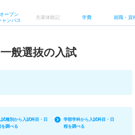
オー
プン
先輩
体験記
学費
就職
・
資
キャン
パス
一般選抜の入試
入試種別から入試科目・日
学部学科から入試科目・日
程を調べる
程を調べる