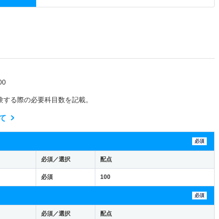
0
験する際の必要科目数を記載。
て
必須
必須／選択
配点
必須
100
必須
必須／選択
配点