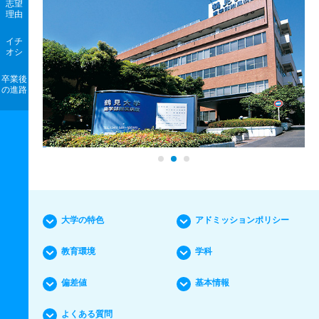
志望
理由
イチ
オシ
卒業後
の進路
大学の特色
アドミッションポリシー
教育環境
学科
偏差値
基本情報
よくある質問