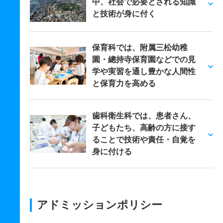
中、社会で必要とされる知識
と技術が身に付く
保育科では、附属三松幼稚
園・總持寺保育園などでの見
学や実習を通し豊かな人間性
と保育力を高める
歯科衛生科では、患者さん、
子どもたち、高齢の方に接す
ることで技術や責任・自覚を
身に付ける
アドミッションポリシー