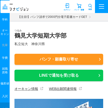
マナビジョン
検索
ログイン
パンフ・願書
【注目!】パンフ請求で2000円分電子図書カードGET
学科
オー
つるみ
キャン
鶴見大学短期大学部
私立短大 神奈川県
先輩
学費
パンフ・願書取り寄せ
就職
資格
LINEで通知を受け取る
偏差値
オーキャン情報
WEB出願関連情報
入試