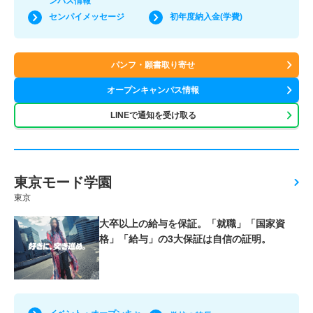
ンパス情報
センパイメッセージ
初年度納入金(学費)
パンフ・願書取り寄せ
オープンキャンパス情報
LINEで通知を受け取る
東京モード学園
東京
大卒以上の給与を保証。「就職」「国家資
格」「給与」の3大保証は自信の証明。