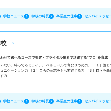
学校ニュース
学校の特長
卒業生の仕事
センパイメッセ
学校
わせて選べるコースで美容・ブライダル業界で活躍する“プロ”を育成
ゃない。待ってろミライ。』 ベルェベルで育む３つの力。 ［１］誰と
ュニケーション力 ［２］自らの意志をもち前進する力 ［３］自らを高
出す力
学校ニュース
学校の特長
卒業生の仕事
センパイメッセ