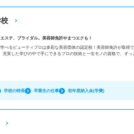
学校
、エステ、ブライダル。美容師免許やまつエクも！
が学べるビューティプロは多彩な美容団体の認定校！美容師免許が取得
、充実した学びの中で手にできるプロの技術と一生モノの資格で、ずっ
。
学校の特長
卒業生の仕事
初年度納入金(学費)