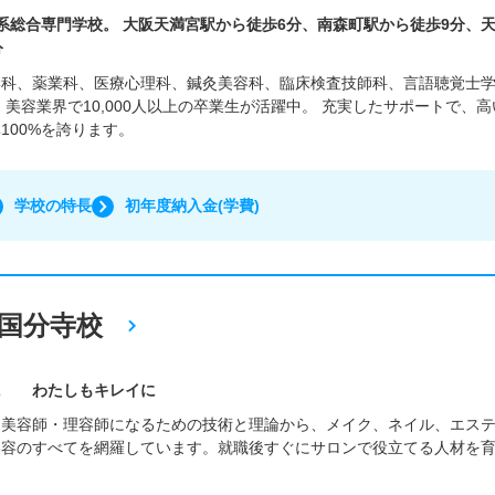
系総合専門学校。 大阪天満宮駅から徒歩6分、南森町駅から徒歩9分、
分
学科、薬業科、医療心理科、鍼灸美容科、臨床検査技師科、言語聴覚士
・美容業界で10,000人以上の卒業生が活躍中。 充実したサポートで、高
100%を誇ります。
学校の特長
初年度納入金(学費)
国分寺校
に わたしもキレイに
、美容師・理容師になるための技術と理論から、メイク、ネイル、エス
美容のすべてを網羅しています。就職後すぐにサロンで役立てる人材を