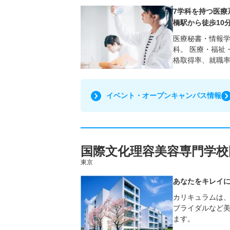
7学科を持つ医療
橋駅から徒歩10
医療秘書・情報
科。 医療・福祉
格取得率、就職率
イベント・オープンキャンパス情報
国際文化理容美容専門学校
東京
あなたをキレイ
カリキュラムは
ブライダルなど
ます。