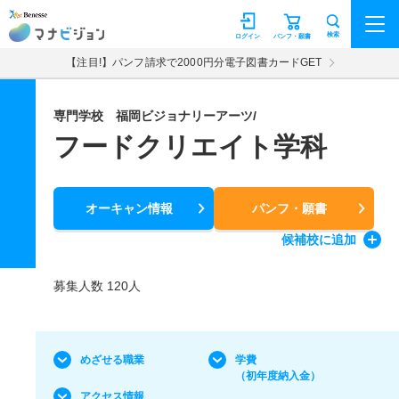
マナビジョン
検索
ログイン
パンフ・願書
【注目!】パンフ請求で2000円分電子図書カードGET
専門学校 福岡ビジョナリーアーツ/
フードクリエイト学科
オーキャン情報
パンフ・願書
候補校
に追加
募集人数 120人
めざせる職業
学費
（初年度納入金）
アクセス情報