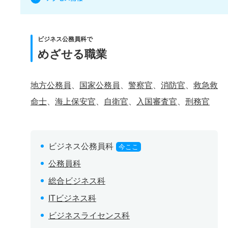
ビジネス公務員科で
めざせる職業
地方公務員
、
国家公務員
、
警察官
、
消防官
、
救急救
命士
、
海上保安官
、
自衛官
、
入国審査官
、
刑務官
ビジネス公務員科
今ここ
公務員科
総合ビジネス科
ITビジネス科
ビジネスライセンス科