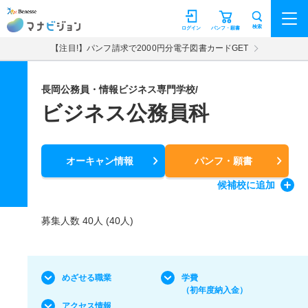
マナビジョン
検索
ログイン
パンフ・願書
【注目!】パンフ請求で2000円分電子図書カードGET
長岡公務員・情報ビジネス専門学校/
ビジネス公務員科
オーキャン情報
パンフ・願書
候補校
に追加
募集人数 40人 (40人)
めざせる職業
学費
（初年度納入金）
アクセス情報