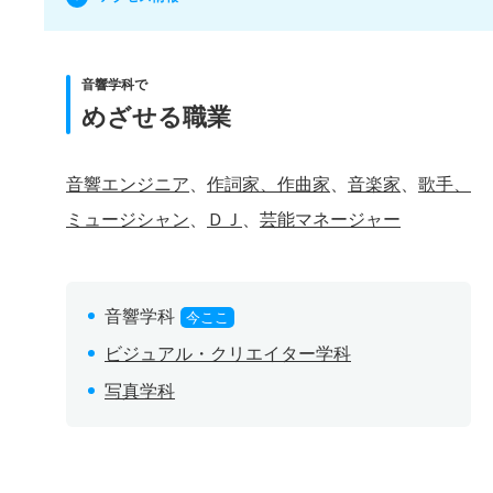
音響学科で
めざせる職業
音響エンジニア
、
作詞家、作曲家
、
音楽家
、
歌手、
ミュージシャン
、
ＤＪ
、
芸能マネージャー
音響学科
今ここ
ビジュアル・クリエイター学科
写真学科