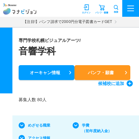
マナビジョン
検索
ログイン
パンフ・願書
【注目!】パンフ請求で2000円分電子図書カードGET
専門学校札幌ビジュアルアーツ/
音響学科
オーキャン情報
パンフ・願書
候補校
に追加
募集人数 80人
めざせる職業
学費
（初年度納入金）
アクセス情報