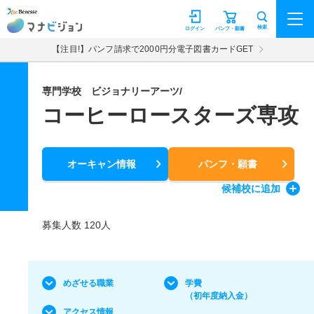
マナビジョン
検索
ログイン
パンフ・願書
【注目!】パンフ請求で2000円分電子図書カードGET
専門学校 ビジョナリーアーツ/
コーヒーロースターズ専攻
オーキャン情報
パンフ・願書
候補校
に追加
募集人数 120人
めざせる職業
学費
（初年度納入金）
アクセス情報