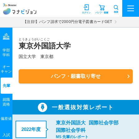
マナビジョン
検索
ログイン
パンフ・願書
【注目!】パンフ請求で2000円分電子図書カードGET
とうきょうがいこくご
東京外国語大学
学部
学科
国立大学
東京都
オー
キャン
パンフ・願書取り寄せ
先輩
就職
資格
一般選抜対策レポート
偏差値
東京外国語大
国際社会学部
2022年度
国際社会学科
入試
MS 先輩のレポート