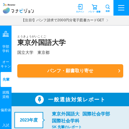
マナビジョン
検索
ログイン
パンフ・願書
【注目!】パンフ請求で2000円分電子図書カードGET
とうきょうがいこくご
東京外国語大学
学部
学科
国立大学
東京都
オー
キャン
パンフ・願書取り寄せ
先輩
就職
資格
一般選抜対策レポート
偏差値
東京外国語大
国際社会学部
2023年度
国際社会学科
入試
SK 先輩のレポート