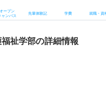
オー
プン
先輩
体験記
学費
就職
・
資
キャン
パス
護福祉学部の詳細情報