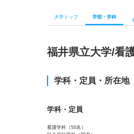
大学トップ
学部
・
学科
福井県立大学/看
学科・定員・所在地
学科・定員
看護学科（50名）