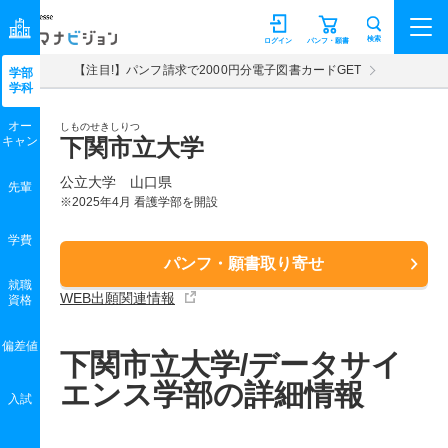
マナビジョン
検索
ログイン
パンフ・願書
【注目!】パンフ請求で2000円分電子図書カードGET
学部
学科
オー
しものせきしりつ
キャン
下関市立大学
公立大学 山口県
先輩
※2025年4月 看護学部を開設
学費
パンフ・願書取り寄せ
就職
WEB出願関連情報
資格
偏差値
下関市立大学/データサイ
エンス学部の詳細情報
入試