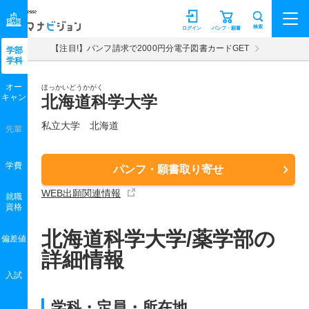
マナビジョン
検索
ログイン
パンフ・願書
【注目!】パンフ請求で2000円分電子図書カードGET
学部
学科
オー
ほっかいどうかがく
キャン
北海道科学大学
私立大学 北海道
先輩
学費
パンフ・願書取り寄せ
WEB出願関連情報
就職
資格
北海道科学大学/薬学部の
偏差値
詳細情報
入試
学科・定員・所在地