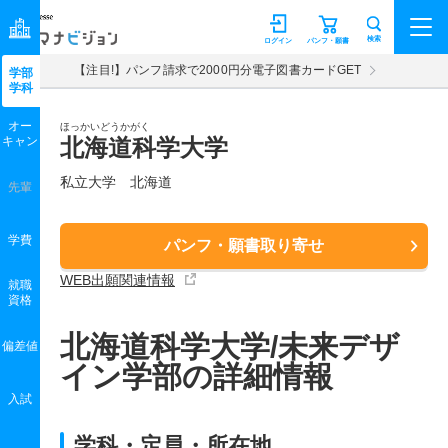
マナビジョン
検索
ログイン
パンフ・願書
【注目!】パンフ請求で2000円分電子図書カードGET
学部
学科
オー
ほっかいどうかがく
キャン
北海道科学大学
私立大学 北海道
先輩
学費
パンフ・願書取り寄せ
WEB出願関連情報
就職
資格
北海道科学大学/未来デザ
偏差値
イン学部の詳細情報
入試
学科・定員・所在地