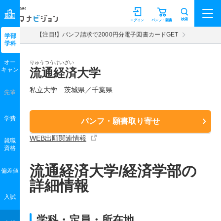
マナビジョン
検索
ログイン
パンフ・願書
【注目!】パンフ請求で2000円分電子図書カードGET
学部
学科
オー
りゅうつうけいざい
キャン
流通経済大学
私立大学 茨城県／千葉県
先輩
学費
パンフ・願書取り寄せ
WEB出願関連情報
就職
資格
流通経済大学/経済学部の
偏差値
詳細情報
入試
学科・定員・所在地