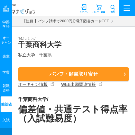
マナビジョン
検索
ログイン
パンフ・願書
【注目!】パンフ請求で2000円分電子図書カードGET
学部
学科
オー
ちばしょうか
キャン
千葉商科大学
私立大学 千葉県
先輩
学費
パンフ・願書取り寄せ
オーキャン情報
WEB出願関連情報
就職
資格
千葉商科大学/
偏差値
偏差値・共通テスト得点率
（入試難易度）
入試