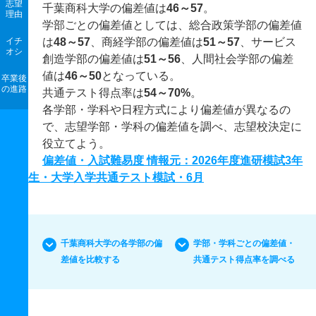
志望
千葉商科大学の偏差値は
46～57
。
理由
学部ごとの偏差値としては、総合政策学部の偏差値
イチ
は
48～57
、商経学部の偏差値は
51～57
、サービス
オシ
創造学部の偏差値は
51～56
、人間社会学部の偏差
値は
46～50
となっている。
卒業後
の進路
共通テスト得点率は
54～70%
。
各学部・学科や日程方式により偏差値が異なるの
で、志望学部・学科の偏差値を調べ、志望校決定に
役立てよう。
偏差値・入試難易度 情報元：2026年度進研模試3年
生・大学入学共通テスト模試・6月
千葉商科大学の各学部の偏
学部・学科ごとの偏差値・
差値を比較する
共通テスト得点率を調べる