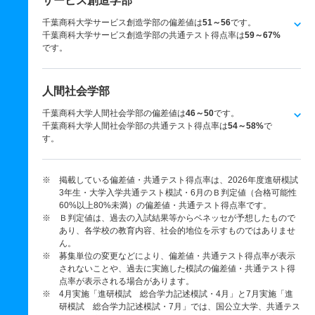
サービス創造学部
千葉商科大学サービス創造学部の偏差値は
51～56
です。
千葉商科大学サービス創造学部の共通テスト得点率は
59～67%
です。
人間社会学部
千葉商科大学人間社会学部の偏差値は
46～50
です。
千葉商科大学人間社会学部の共通テスト得点率は
54～58%
で
す。
※ 掲載している偏差値・共通テスト得点率は、2026年度進研模試
3年生・大学入学共通テスト模試・6月のＢ判定値（合格可能性
60%以上80%未満）の偏差値・共通テスト得点率です。
※ Ｂ判定値は、過去の入試結果等からベネッセが予想したもので
あり、各学校の教育内容、社会的地位を示すものではありませ
ん。
※ 募集単位の変更などにより、偏差値・共通テスト得点率が表示
されないことや、過去に実施した模試の偏差値・共通テスト得
点率が表示される場合があります。
※ 4月実施「進研模試 総合学力記述模試・4月」と7月実施「進
研模試 総合学力記述模試・7月」では、国公立大学、共通テス