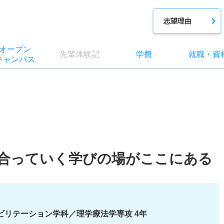
志望理由
オー
プン
先輩
体験記
学費
就職
・
資
キャン
パス
合っていく学びの場がここにある
ビリテーション学科／理学療法学専攻 4年