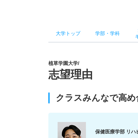
大学トップ
学部
・
学科
植草学園大学/
志望理由
クラスみんなで高め
保健医療学部 リハ