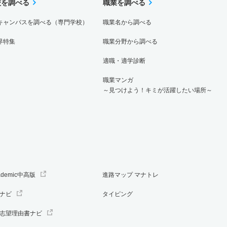
校を調べる
職業を調べる
キャンパスを調べる（専門学校）
職業名から調べる
界特集
職業分野から調べる
適職・適学診断
職業マンガ
～見つけよう！キミが活躍したい場所～
ademic中高版
進路マップ マナトレ
ナビ
タイピング
志望理由書ナビ