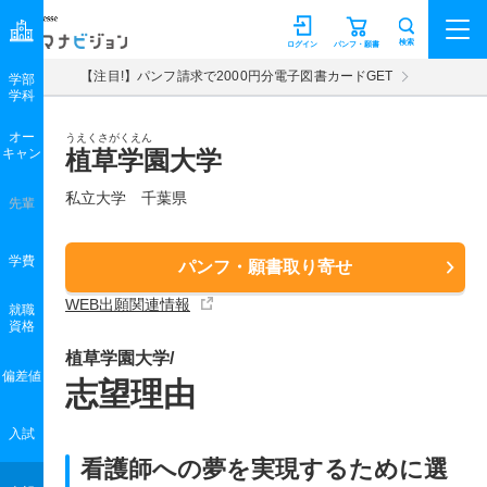
マナビジョン
検索
ログイン
パンフ・願書
【注目!】パンフ請求で2000円分電子図書カードGET
学部
学科
オー
うえくさがくえん
キャン
植草学園大学
私立大学 千葉県
先輩
学費
パンフ・願書取り寄せ
WEB出願関連情報
就職
資格
植草学園大学/
偏差値
志望理由
入試
看護師への夢を実現するために選