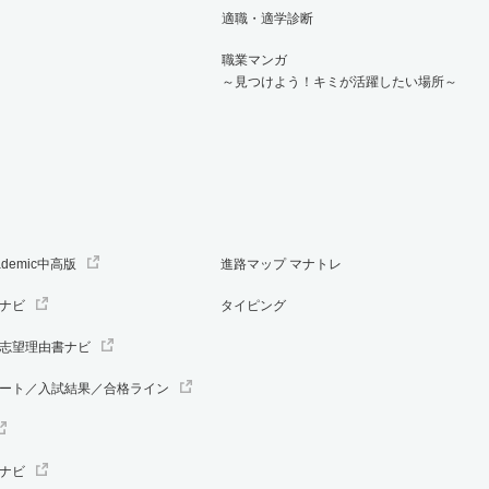
適職・適学診断
職業マンガ
～見つけよう！キミが活躍したい場所～
ademic中高版
進路マップ マナトレ
ナビ
タイピング
志望理由書ナビ
ート／入試結果／合格ライン
ナビ