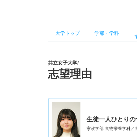
大学トップ
学部
・
学科
共立女子大学/
志望理由
生徒一人ひとりの
家政学部 食物栄養学科／