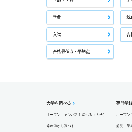
学部・学科
オ
学費
就
入試
合
合格最低点・平均点
大学を調べる
専門学
オープンキャンパスを調べる（大学）
オープン
偏差値から調べる
必見！業