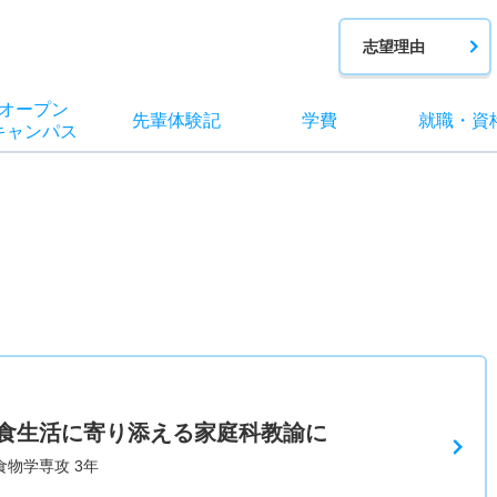
志望理由
オー
プン
先輩
体験記
学費
就職
・
資
キャン
パス
食生活に寄り添える家庭科教諭に
食物学専攻 3年