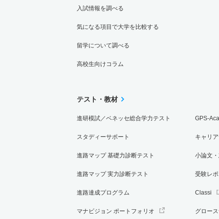
入試情報を調べる
気になる項目で大学を比較する
留学について調べる
高校生向けコラム
テスト・教材
進研模試／ベネッセ総合学力テスト
GPS-Ac
スタディーサポート
キャリア
進路マップ 基礎力診断テスト
小論文・
進路マップ 実力診断テスト
受験レポ
進路達成プログラム
Classi
マナビジョン ポートフォリオ
グロース