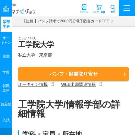
マナビジョン
検索
ログイン
パンフ・願書
【注目!】パンフ請求で2000円分電子図書カードGET
学部
学科
オー
こうがくいん
キャン
工学院大学
私立大学 東京都
先輩
学費
パンフ・願書取り寄せ
オーキャン情報
WEB出願関連情報
就職
資格
工学院大学/情報学部の詳
偏差値
細情報
入試
学科・定員・所在地