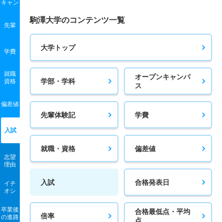
キャン
駒澤大学のコンテンツ一覧
先輩
大学トップ
学費
就職
オープンキャンパ
学部・学科
資格
ス
偏差値
先輩体験記
学費
入試
就職・資格
偏差値
志望
理由
入試
合格発表日
イチ
オシ
卒業後
合格最低点・平均
倍率
の進路
点