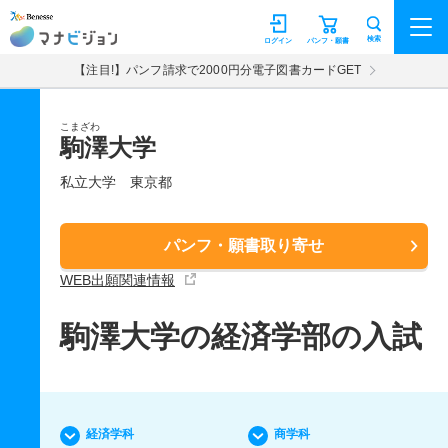
マナビジョン
検索
ログイン
パンフ・願書
【注目!】パンフ請求で2000円分電子図書カードGET
こまざわ
駒澤大学
私立大学
東京都
パンフ・願書取り寄せ
WEB出願関連情報
駒澤大学の経済学部の入試
経済学科
商学科