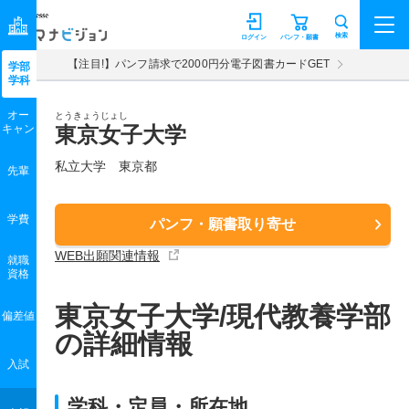
マナビジョン
検索
ログイン
パンフ・願書
【注目!】パンフ請求で2000円分電子図書カードGET
学部
学科
オー
とうきょうじょし
キャン
東京女子大学
私立大学 東京都
先輩
学費
パンフ・願書取り寄せ
WEB出願関連情報
就職
資格
東京女子大学/現代教養学部
偏差値
の詳細情報
入試
学科・定員・所在地