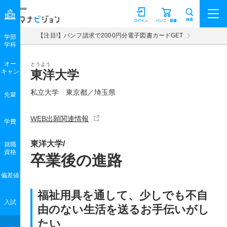
マナビジョン
検索
ログイン
パンフ・願書
【注目!】パンフ請求で2000円分電子図書カードGET
学部
学科
オー
とうよう
キャン
東洋大学
私立大学 東京都／埼玉県
先輩
WEB出願関連情報
学費
東洋大学/
就職
資格
卒業後の進路
偏差値
福祉用具を通して、少しでも不自
入試
由のない生活を送るお手伝いがし
たい