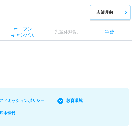
志望理由
オー
プン
先輩
体験記
学費
キャン
パス
アドミッションポリシー
教育環境
基本情報