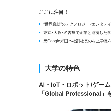
ここに注目！
“世界直結”のテクノロジー×エンタテ
東京×大阪×名古屋で企業と連携した
元Google米国本社副社長の村上学
大学の特色
AI・IoT・ロボット/ゲ
「Global Professional