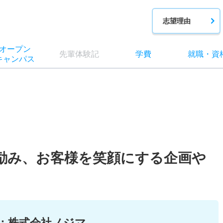
志望理由
オー
プン
先輩
体験記
学費
就職
・
資
キャン
パス
励み、お客様を笑顔にする企画や
：
株式会社ノジマ