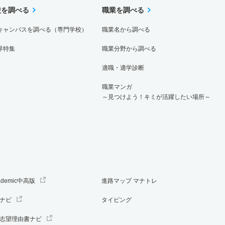
校を調べる
職業を調べる
キャンパスを調べる（専門学校）
職業名から調べる
界特集
職業分野から調べる
適職・適学診断
職業マンガ
～見つけよう！キミが活躍したい場所～
ademic中高版
進路マップ マナトレ
ナビ
タイピング
志望理由書ナビ