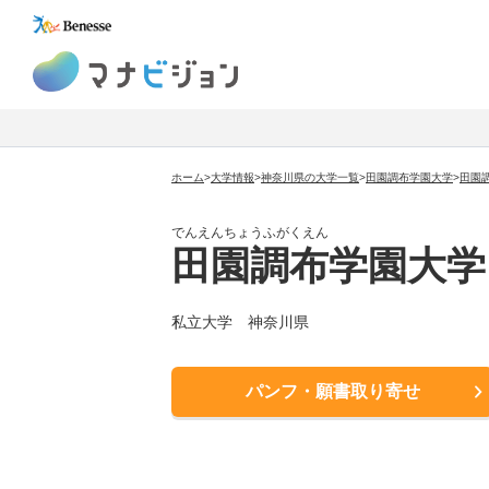
マナビジョン
ホーム
>
大学情報
>
神奈川県の大学一覧
>
田園調布学園大学
>
田園
でんえんちょうふがくえん
田園調布学園大学
私立大学 神奈川県
パンフ・願書取り寄せ