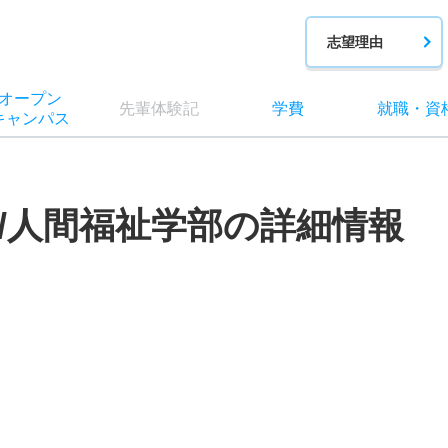
志望理由
オー
プン
先輩
体験記
学費
就職
・
資
キャン
パス
/人間福祉学部の詳細情報