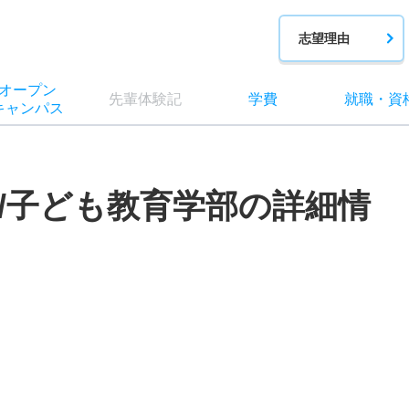
志望理由
オー
プン
先輩
体験記
学費
就職
・
資
キャン
パス
/子ども教育学部の詳細情