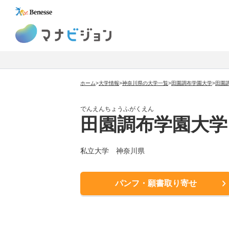
マナビジョン
ホーム
>
大学情報
>
神奈川県の大学一覧
>
田園調布学園大学
>
田園
でんえんちょうふがくえん
田園調布学園大学
私立大学 神奈川県
パンフ・願書取り寄せ