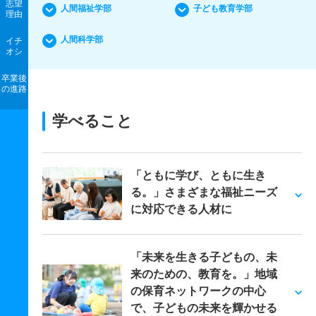
志望
人間福祉学部
子ども教育学部
理由
人間科学部
イチ
オシ
卒業後
の進路
学べること
「ともに学び、ともに生き
る。」さまざまな福祉ニーズ
に対応できる人材に
「未来を生きる子どもの、未
来のための、教育を。」地域
の保育ネットワークの中心
で、子どもの未来を輝かせる