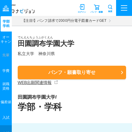
マナビジョン
検索
ログイン
パンフ・願書
【注目!】パンフ請求で2000円分電子図書カードGET
学部
学科
オー
でんえんちょうふがくえん
キャン
田園調布学園大学
私立大学 神奈川県
先輩
学費
パンフ・願書取り寄せ
WEB出願関連情報
就職
資格
田園調布学園大学/
偏差値
学部・学科
入試