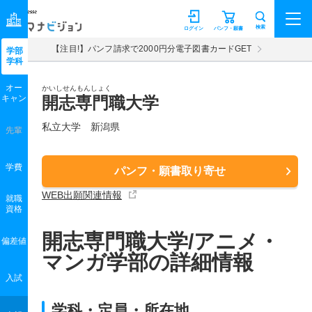
マナビジョン
検索
ログイン
パンフ・願書
【注目!】パンフ請求で2000円分電子図書カードGET
学部
学科
オー
かいしせんもんしょく
キャン
開志専門職大学
私立大学 新潟県
先輩
学費
パンフ・願書取り寄せ
WEB出願関連情報
就職
資格
開志専門職大学/アニメ・
偏差値
マンガ学部の詳細情報
入試
学科・定員・所在地