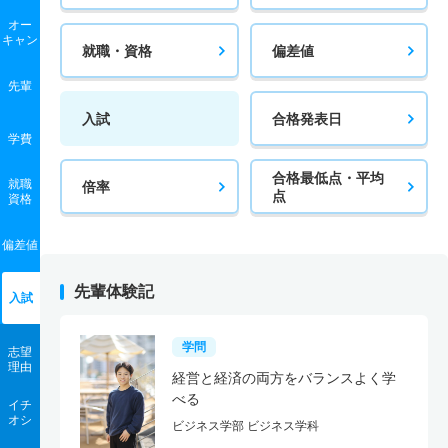
オー
キャン
就職・資格
偏差値
先輩
入試
合格発表日
学費
合格最低点・平均
就職
倍率
点
資格
偏差値
先輩体験記
入試
学問
志望
理由
経営と経済の両方をバランスよく学
べる
イチ
オシ
ビジネス学部 ビジネス学科