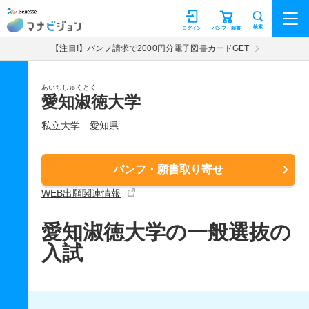
マナビジョン
検索
ログイン
パンフ・願書
【注目!】パンフ請求で2000円分電子図書カードGET
あいちしゅくとく
愛知淑徳大学
私立大学
愛知県
パンフ・願書取り寄せ
WEB出願関連情報
愛知淑徳大学の一般選抜の
入試