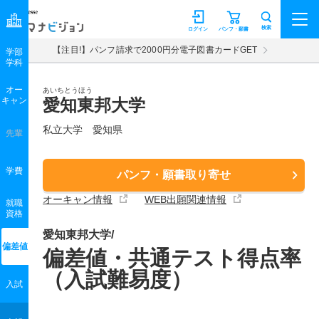
マナビジョン
検索
ログイン
パンフ・願書
【注目!】パンフ請求で2000円分電子図書カードGET
学部
学科
オー
あいちとうほう
キャン
愛知東邦大学
私立大学 愛知県
先輩
学費
パンフ・願書取り寄せ
オーキャン情報
WEB出願関連情報
就職
資格
愛知東邦大学/
偏差値
偏差値・共通テスト得点率
（入試難易度）
入試