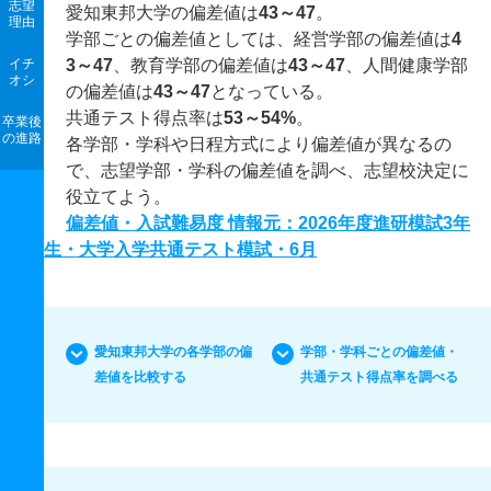
志望
愛知東邦大学の偏差値は
43～47
。
理由
学部ごとの偏差値としては、経営学部の偏差値は
4
イチ
3～47
、教育学部の偏差値は
43～47
、人間健康学部
オシ
の偏差値は
43～47
となっている。
共通テスト得点率は
53～54%
。
卒業後
の進路
各学部・学科や日程方式により偏差値が異なるの
で、志望学部・学科の偏差値を調べ、志望校決定に
役立てよう。
偏差値・入試難易度 情報元：2026年度進研模試3年
生・大学入学共通テスト模試・6月
愛知東邦大学の各学部の偏
学部・学科ごとの偏差値・
差値を比較する
共通テスト得点率を調べる