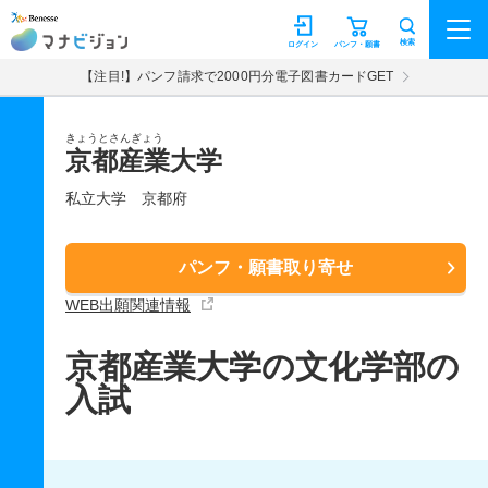
マナビジョン
検索
ログイン
パンフ・願書
【注目!】パンフ請求で2000円分電子図書カードGET
きょうとさんぎょう
京都産業大学
私立大学
京都府
パンフ・願書取り寄せ
WEB出願関連情報
京都産業大学の文化学部の
入試