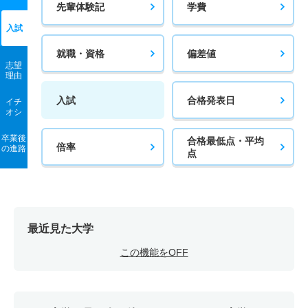
先輩体験記
学費
入試
就職・資格
偏差値
志望
理由
入試
合格発表日
イチ
オシ
卒業後
合格最低点・平均
倍率
の進路
点
最近見た大学
この機能をOFF