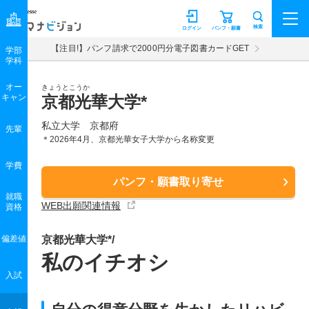
マナビジョン
検索
ログイン
パンフ・願書
【注目!】パンフ請求で2000円分電子図書カードGET
学部
学科
オー
きょうとこうか
キャン
京都光華大学*
私立大学 京都府
先輩
＊2026年4月、京都光華女子大学から名称変更
学費
パンフ・願書取り寄せ
就職
WEB出願関連情報
資格
偏差値
京都光華大学*/
私のイチオシ
入試