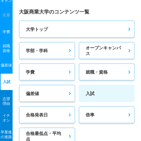
キャン
大阪商業大学のコンテンツ一覧
先輩
大学トップ
学費
就職
オープンキャンパ
学部・学科
資格
ス
偏差値
学費
就職・資格
入試
偏差値
入試
志望
理由
合格発表日
倍率
イチ
オシ
卒業後
合格最低点・平均
の進路
点