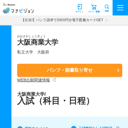
マナビジョン
検索
ログイン
パンフ・願書
【注目!】パンフ請求で2000円分電子図書カードGET
おおさかしょうぎょう
大阪商業大学
私立大学
大阪府
パンフ・願書取り寄せ
WEB出願関連情報
大阪商業大学/
入試（科目・日程）