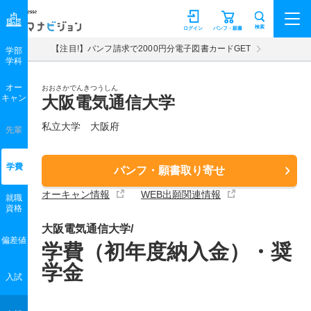
マナビジョン
検索
ログイン
パンフ・願書
【注目!】パンフ請求で2000円分電子図書カードGET
学部
学科
オー
おおさかでんきつうしん
キャン
大阪電気通信大学
私立大学 大阪府
先輩
学費
パンフ・願書取り寄せ
オーキャン情報
WEB出願関連情報
就職
資格
大阪電気通信大学/
偏差値
学費（初年度納入金）・奨
学金
入試