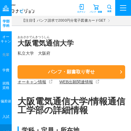
マナビジョン
検索
ログイン
パンフ・願書
【注目!】パンフ請求で2000円分電子図書カードGET
学部
学科
オー
おおさかでんきつうしん
キャン
大阪電気通信大学
私立大学 大阪府
先輩
学費
パンフ・願書取り寄せ
オーキャン情報
WEB出願関連情報
就職
資格
大阪電気通信大学/情報通信
偏差値
工学部の詳細情報
入試
学科・定員・所在地