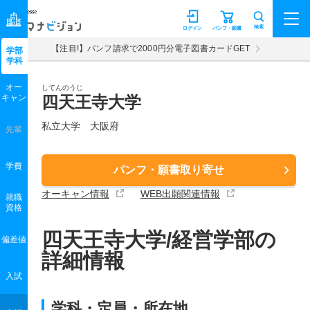
マナビジョン
検索
ログイン
パンフ・願書
【注目!】パンフ請求で2000円分電子図書カードGET
学部
学科
オー
してんのうじ
キャン
四天王寺大学
私立大学 大阪府
先輩
学費
パンフ・願書取り寄せ
オーキャン情報
WEB出願関連情報
就職
資格
四天王寺大学/経営学部の
偏差値
詳細情報
入試
学科・定員・所在地