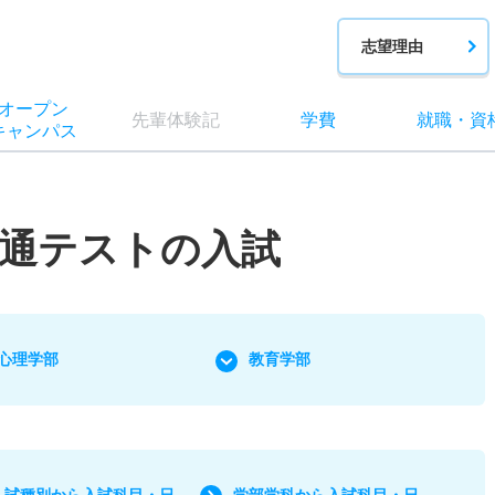
志望理由
オー
プン
先輩
体験記
学費
就職
・
資
キャン
パス
通テストの入試
心理学部
教育学部
入試種別から入試科目・日
学部学科から入試科目・日