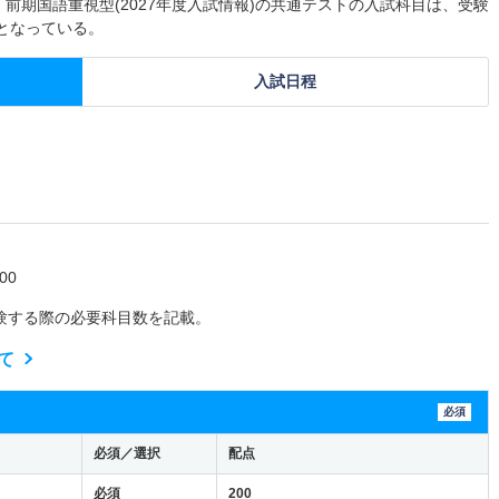
 前期国語重視型(2027年度入試情報)の共通テストの入試科目は、受験
0となっている。
入試日程
00
験する際の必要科目数を記載。
て
必須
必須／選択
配点
必須
200