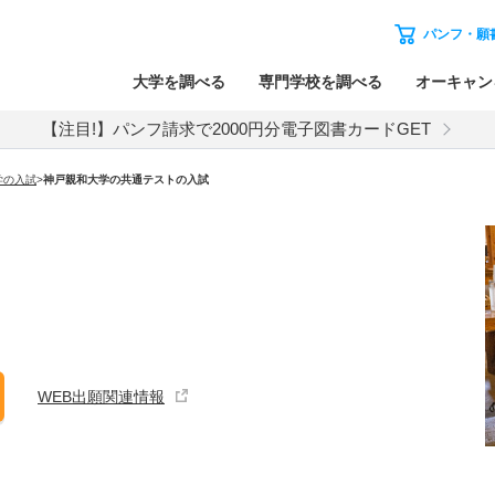
パンフ・願
大学を調べる
専門学校を調べる
オーキャン
【注目!】パンフ請求で2000円分電子図書カードGET
学
の入試
>
神戸親和大学
の
共通テストの入試
WEB出願関連情報