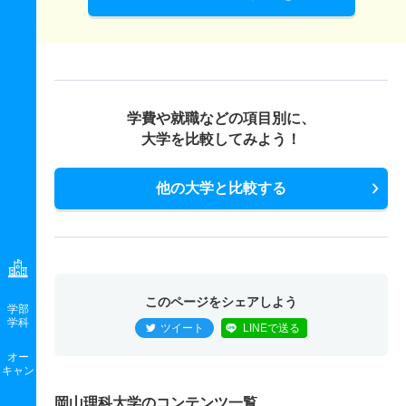
生物科学科／バイオサイエンスコース 一般 前期Ｂ日程
6人
1倍
1.30倍
1人
1人
1人
－
獣医保健看護学科 一般 前期Ｂ日程
25人
1.10倍
1.30倍
129人
123人
116人
55.70
学部共通 推薦 専門学科等推薦
3人
8.40倍
1.60倍
44人
42人
5人
52.10
生物科学科／バイオサイエンスコース 一般 後期日程
若干名
－
－
－
－
－
－
獣医保健看護学科 一般 後期日程
－
－
1倍
－
－
－
－
学費や就職などの項目別に、
－
－
6倍
－
－
－
－
生物科学科／バイオサイエンスコース 一般 最終日程
大学を比較してみよう！
獣医保健看護学科 一般 最終日程
若干名
－
1倍
－
－
－
－
若干名
－
1倍
－
－
－
－
他の大学と比較する
生物科学科／バイオサイエンスコース 一般 共テ Ⅰ期
３教科方式
獣医保健看護学科 一般 共テ Ⅰ期３教科方式
1人
1.40倍
1.20倍
64人
64人
45人
48.40
1人
5.80倍
1.60倍
29人
29人
5人
50.80
生物科学科／バイオサイエンスコース 一般 共テ Ⅰ期
獣医保健看護学科 一般 共テ Ⅰ期５教科方式
５教科方式
このページをシェアしよう
学部
1人
4.80倍
－
24人
24人
5人
49.90
学科
ツイート
LINEで送る
1人
1.40倍
－
57人
57人
40人
53.50
獣医保健看護学科 一般 ニ Ⅱ期
オー
生物科学科／バイオサイエンスコース 一般 ニ Ⅱ期
キャン
2人
2.20倍
4倍
11人
11人
5人
－
2人
1.10倍
1倍
13人
13人
12人
－
岡山理科大学のコンテンツ一覧