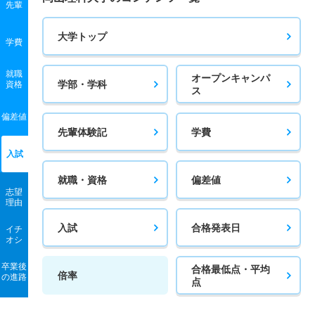
獣医保健看護学科 一般 ニ Ⅲ期
先輩
生物科学科／バイオサイエンスコース 一般 ニ Ⅲ期
若干名
－
－
－
－
－
－
大学トップ
若干名
－
1倍
－
－
－
－
学費
獣医保健看護学科 推薦 特別推薦普通科
生物科学科／バイオサイエンスコース 推薦 推薦Ａ日程
就職
20人
1倍
1倍
21人
21人
21人
－
オープンキャンパ
学部・学科
資格
ス
38人
1倍
1.10倍
88人
86人
82人
－
獣医保健看護学科 推薦 推薦Ａ日程
生物科学科／バイオサイエンスコース 推薦 特別推薦普
偏差値
10人
3.30倍
1倍
66人
66人
20人
－
先輩体験記
学費
通科
獣医保健看護学科 推薦 特別推薦専門総合
入試
33人
1倍
1倍
27人
27人
27人
－
20人
1倍
1倍
21人
21人
21人
－
就職・資格
偏差値
生物科学科／バイオサイエンスコース 推薦 特別推薦専
志望
門総合
獣医保健看護学科 推薦 専門学科等推薦
理由
33人
1倍
1倍
27人
27人
27人
－
若干名
－
－
－
－
－
－
入試
合格発表日
イチ
オシ
生物科学科／バイオサイエンスコース 推薦 専門学科等
推薦
卒業後
合格最低点・平均
倍率
の進路
点
若干名
－
1倍
－
－
－
－
医療技術学科 一般 前期Ａ日程