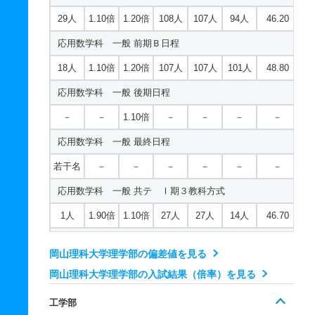
29人
1.10倍
1.20倍
108人
107人
94人
46.20
応用数学科 一般 前期Ｂ日程
18人
1.10倍
1.20倍
107人
107人
101人
48.80
応用数学科 一般 後期日程
－
－
1.10倍
－
－
－
－
応用数学科 一般 最終日程
若干名
－
－
－
－
－
－
応用数学科 一般 共テ Ⅰ期３教科方式
1人
1.90倍
1.10倍
27人
27人
14人
46.70
応用数学科 一般 共テ Ⅰ期５教科方式
岡山理科大学理学部の偏差値を見る
1人
1.40倍
－
20人
20人
14人
48.60
岡山理科大学理学部の入試結果（倍率）を見る
応用数学科 一般 ニ Ⅱ期
工学部
2人
1.10倍
1.10倍
11人
11人
10人
－