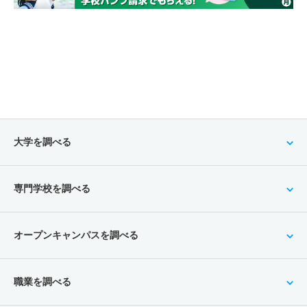
2人
1倍
－
4人
4人
4人
－
医療技術学科 一般 ニ Ⅲ期
若干名
－
－
－
－
－
－
医療技術学科 推薦 特別推薦普通科
15人
1倍
－
8人
8人
8人
－
医療技術学科 推薦 推薦Ａ日程
大学を調べる
24人
1.10倍
－
16人
16人
14人
－
医療技術学科 推薦 特別推薦専門総合
専門学校を調べる
15人
1倍
－
8人
8人
8人
－
オープンキャンパスを調べる
職業を調べる