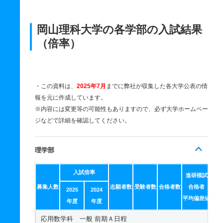
岡山理科大学の各学部の入試結果
（倍率）
・この資料は、
2025年7月
までに弊社が収集した各大学公表の情
報を元に作成しています。
※内容には変更等の可能性もありますので、必ず大学ホームペー
ジなどで詳細を確認してください。
理学部
入試倍率
進研模試
募集人数
志願者数
受験者数
合格者数
合格者
2025
2024
平均偏差値
年度
年度
応用数学科 一般 前期Ａ日程