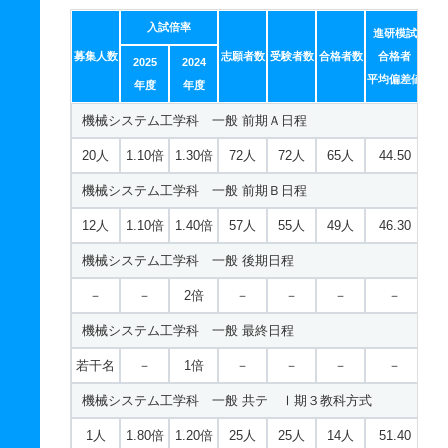
入試倍率
応用数学科 一般 ニ Ⅲ期
進研模試
募集人数
志願者数
受験者数
合格者数
合格者
2025
2024
若干名
－
1倍
－
－
－
－
平均偏差値
年度
年度
応用数学科 推薦 推薦Ａ日程
機械システム工学科 一般 前期Ａ日程
30人
1.10倍
1倍
34人
34人
30人
－
20人
1.10倍
1.30倍
72人
72人
65人
44.50
応用数学科 推薦 特別推薦普通科
機械システム工学科 一般 前期Ｂ日程
61人
1倍
－
25人
25人
25人
－
12人
1.10倍
1.40倍
57人
55人
49人
46.30
応用数学科 推薦 特別推薦専門総合
機械システム工学科 一般 後期日程
61人
1倍
－
25人
25人
25人
－
－
－
2倍
－
－
－
－
応用数学科 推薦 専門学科等推薦
機械システム工学科 一般 最終日程
若干名
－
－
－
－
－
－
若干名
－
1倍
－
－
－
－
基礎理学科 一般 前期Ａ日程
機械システム工学科 一般 共テ Ⅰ期３教科方式
17人
1.20倍
1.20倍
54人
54人
46人
44.30
1人
1.80倍
1.20倍
25人
25人
14人
51.40