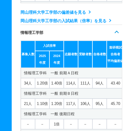
基礎理学科 一般 前期Ｂ日程
機械システム工学科 一般 共テ Ⅰ期５教科方式
11人
1.10倍
1.30倍
61人
60人
55人
53.90
岡山理科大学工学部の偏差値を見る
1人
1.90倍
－
25人
25人
13人
50.40
岡山理科大学工学部の入試結果（倍率）を見る
基礎理学科 一般 後期日程
機械システム工学科 一般 ニ Ⅱ期
－
－
1倍
－
－
－
－
情報理工学部
2人
1倍
1.20倍
3人
3人
3人
－
基礎理学科 一般 最終日程
入試倍率
機械システム工学科 一般 ニ Ⅲ期
進研模試
若干名
－
1倍
－
－
－
－
募集人数
志願者数
受験者数
合格者数
合格者
2025
2024
若干名
－
1倍
－
－
－
－
平均偏差値
基礎理学科 一般 共テ Ⅰ期３教科方式
年度
年度
機械システム工学科 推薦 推薦Ａ日程
情報理工学科 一般 前期Ａ日程
1人
2倍
1.10倍
18人
18人
9人
44.70
30人
1倍
1.30倍
27人
27人
26人
－
34人
1.20倍
1.40倍
114人
111人
94人
43.40
基礎理学科 一般 共テ Ⅰ期５教科方式
機械システム工学科 推薦 特別推薦普通科
情報理工学科 一般 前期Ｂ日程
1人
1.40倍
－
23人
23人
16人
47.10
81人
1倍
－
54人
54人
54人
－
21人
1.10倍
1.20倍
117人
106人
95人
45.70
基礎理学科 一般 ニ Ⅱ期
機械システム工学科 推薦 特別推薦専門総合
情報理工学科 一般 後期日程
2人
1倍
1倍
6人
6人
6人
－
81人
1倍
－
54人
54人
54人
－
－
－
1倍
－
－
－
－
基礎理学科 一般 ニ Ⅲ期
機械システム工学科 推薦 専門学科等推薦