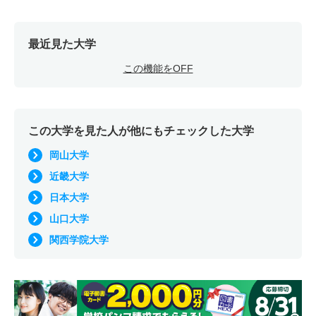
11人
1倍
1.10倍
85人
84人
82人
49.20
最近見た大学
医療技術学科 一般 前期Ｂ日程
この機能をOFF
6人
1.10倍
1.20倍
53人
53人
49人
53.30
医療技術学科 一般 後期日程
4人
－
－
－
－
－
－
この大学を見た人が他にもチェックした大学
医療技術学科 一般 最終日程
岡山大学
若干名
－
－
－
－
－
－
近畿大学
医療技術学科 一般 共テ Ⅰ期３教科方式
日本大学
山口大学
1人
1.40倍
1.10倍
22人
22人
16人
44.60
関西学院大学
医療技術学科 一般 共テ Ⅰ期５教科方式
1人
1.80倍
－
14人
14人
8人
46.10
医療技術学科 一般 ニ Ⅱ期