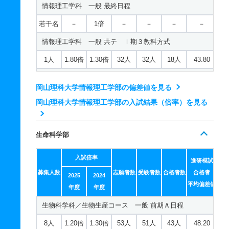
情報理工学科 一般 最終日程
若干名
－
1倍
－
－
－
－
若干名
－
－
－
－
－
－
若干名
－
1倍
－
－
－
－
基礎理学科 推薦 推薦Ａ日程
電気電子システム学科 一般 前期Ａ日程
情報理工学科 一般 共テ Ⅰ期３教科方式
20人
1.10倍
1.10倍
25人
25人
23人
－
14人
1倍
1.30倍
32人
32人
32人
44.30
1人
1.80倍
1.30倍
32人
32人
18人
43.80
基礎理学科 推薦 特別推薦普通科
電気電子システム学科 一般 前期Ｂ日程
情報理工学科 一般 共テ Ⅰ期５教科方式
61人
1倍
－
25人
25人
25人
－
8人
1.10倍
1.30倍
18人
12人
11人
52
岡山理科大学情報理工学部の偏差値を見る
1人
1.80倍
－
27人
27人
15人
44.80
基礎理学科 推薦 特別推薦専門総合
岡山理科大学情報理工学部の入試結果（倍率）を見る
電気電子システム学科 一般 後期日程
情報理工学科 一般 ニ Ⅱ期
61人
1倍
－
25人
25人
25人
－
－
－
1倍
－
－
－
－
2人
1倍
1倍
11人
11人
11人
－
基礎理学科 推薦 専門学科等推薦
生命科学部
電気電子システム学科 一般 最終日程
情報理工学科 一般 ニ Ⅲ期
若干名
－
－
－
－
－
－
若干名
－
入試倍率
－
－
－
－
－
進研模試
若干名
－
1倍
－
－
－
－
物理学科 一般 前期Ａ日程
募集人数
志願者数
受験者数
合格者数
合格者
電気電子システム学科 一般 共テ Ⅰ期３教科方式
2025
2024
情報理工学科 推薦 推薦Ａ日程
平均偏差値
12人
1.20倍
1.50倍
71人
69人
57人
42.70
年度
年度
1人
1.70倍
1.10倍
10人
10人
6人
42.20
54人
1.10倍
1.10倍
54人
50人
47人
－
物理学科 一般 前期Ｂ日程
生物科学科／生物生産コース 一般 前期Ａ日程
電気電子システム学科 一般 共テ Ⅰ期５教科方式
情報理工学科 推薦 特別推薦普通科
8人
1.40倍
1.60倍
51人
48人
35人
46
8人
1.20倍
1.30倍
53人
51人
43人
48.20