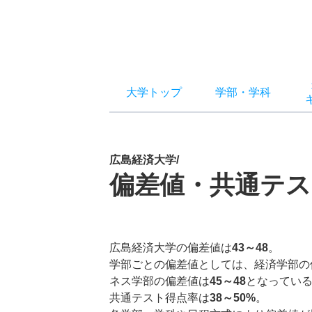
大学トップ
学部
・
学科
広島経済大学/
偏差値・共通テス
広島経済大学の偏差値は
43～48
。
学部ごとの偏差値としては、経済学部の
ネス学部の偏差値は
45～48
となってい
共通テスト得点率は
38～50%
。