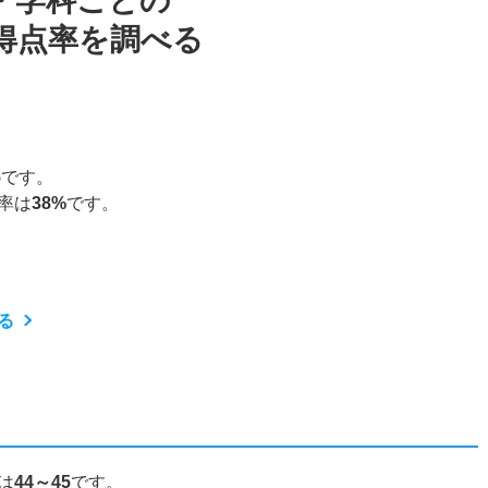
・学科ごとの
得点率を調べる
5
です。
率は
38%
です。
る
は
44～45
です。