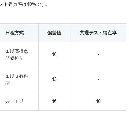
スト得点率は
40%
です。
日程方式
偏差値
共通テスト得点率
１期高得点
46
-
２教科型
１期３教科
43
-
型
共・１期
46
40