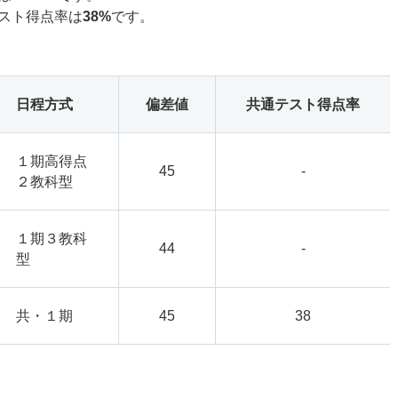
スト得点率は
38%
です。
日程方式
偏差値
共通テスト得点率
１期高得点
45
-
２教科型
１期３教科
44
-
型
共・１期
45
38