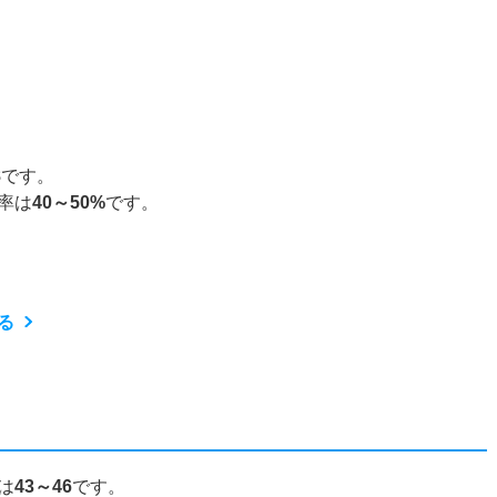
8
です。
率は
40～50%
です。
る
は
43～46
です。