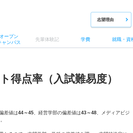
志望理由
オー
プン
先輩
体験記
学費
就職
・
資
キャン
パス
ト得点率（入試難易度）
偏差値は
44～45
、経営学部の偏差値は
43～48
、メディアビジ
る。