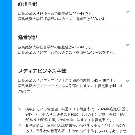
経済学部
広島経済大学経済学部の偏差値は
44～45
です。
広島経済大学経済学部の共通テスト得点率は
38%
です。
経営学部
広島経済大学経営学部の偏差値は
43～48
です。
広島経済大学経営学部の共通テスト得点率は
40～50%
です。
メディアビジネス学部
広島経済大学メディアビジネス学部の偏差値は
45～48
です。
広島経済大学メディアビジネス学部の共通テスト得点率は
45～4
7%
です。
※ 掲載している偏差値・共通テスト得点率は、2026年度進研模試
3年生・大学入学共通テスト模試・6月のＢ判定値（合格可能性
60%以上80%未満）の偏差値・共通テスト得点率です。
※ Ｂ判定値は、過去の入試結果等からベネッセが予想したもので
あり、各学校の教育内容、社会的地位を示すものではありませ