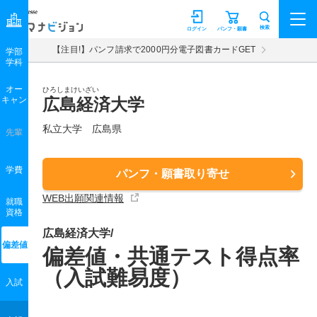
マナビジョン
検索
ログイン
パンフ・願書
【注目!】パンフ請求で2000円分電子図書カードGET
学部
学科
オー
ひろしまけいざい
キャン
広島経済大学
私立大学 広島県
先輩
学費
パンフ・願書取り寄せ
WEB出願関連情報
就職
資格
広島経済大学/
偏差値
偏差値・共通テスト得点率
（入試難易度）
入試