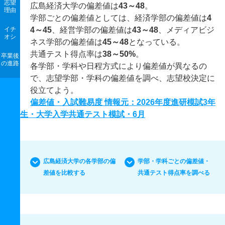
志望
広島経済大学の偏差値は
43～48
。
理由
学部ごとの偏差値としては、経済学部の偏差値は
4
イチ
4～45
、経営学部の偏差値は
43～48
、メディアビジ
オシ
ネス学部の偏差値は
45～48
となっている。
共通テスト得点率は
38～50%
。
卒業後
の進路
各学部・学科や日程方式により偏差値が異なるの
で、志望学部・学科の偏差値を調べ、志望校決定に
役立てよう。
偏差値・入試難易度 情報元：2026年度進研模試3年
生・大学入学共通テスト模試・6月
広島経済大学の各学部の偏
学部・学科ごとの偏差値・
差値を比較する
共通テスト得点率を調べる