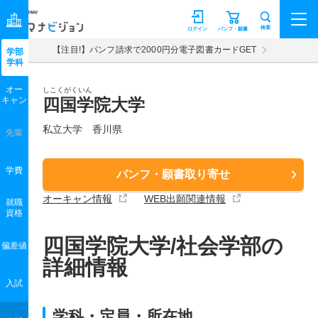
マナビジョン
検索
ログイン
パンフ・願書
【注目!】パンフ請求で2000円分電子図書カードGET
学部
学科
オー
しこくがくいん
キャン
四国学院大学
私立大学 香川県
先輩
学費
パンフ・願書取り寄せ
オーキャン情報
WEB出願関連情報
就職
資格
四国学院大学/社会学部の
偏差値
詳細情報
入試
学科・定員・所在地