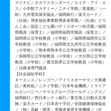
マイナビ／タカラスタンダード／エイチ・アイ・エ
ス／小学館アカデミー／ニチイ学館／英進館／（一
財）九州電気保安協会／福岡銀行／楽天カード／
（社福）博多福祉事業館博多保育園／（社福）どろ
んこ会／認定こども園バディスポーツ幼児園／福岡
県職員（保育士）／福岡県福岡市職員（保育士）／
福岡県公立学校教員（小学校）／福岡県福岡市公立
学校教員（小学校）／福岡県北九州市公立学校教員
（小学校）／熊本県熊本市公立学校教員（小学校）
／長崎県公立学校教員（小学校）／大分県公立学校
教員（小学校）／鹿児島県公立学校教員（小学校）
／法務省専門職員
【社会福祉学科】
キーエンス／レンゴー／アイリスオーヤマ／大東建
託／奥村組／ニチイ学館／日本年金機構／トライア
ルカンパニー／ヤマエグループホールディングス／
福岡銀行／西日本シティ銀行／東京海上日動火災保
険／楽天カード／日本赤十字社／全国健康保険協会
／（独）高齢・障害・求職者雇用支援機構／（社