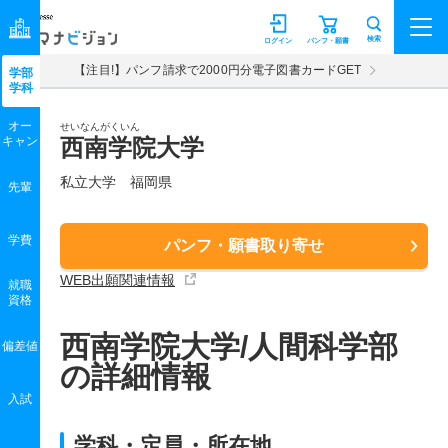
マナビジョン
検索
ログイン
パンフ・願書
【注目!】パンフ請求で2000円分電子図書カードGET
学部
学科
オー
せいなんがくいん
キャン
西南学院大学
私立大学 福岡県
先輩
学費
パンフ・願書取り寄せ
WEB出願関連情報
就職
資格
西南学院大学/人間科学部
偏差値
の詳細情報
入試
学科・定員・所在地