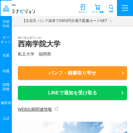
マナビジョン
検索
ログイン
パンフ・願書
【注目!】パンフ請求で2000円分電子図書カードGET
学部
学科
オー
せいなんがくいん
キャン
西南学院大学
私立大学 福岡県
先輩
学費
パンフ・願書取り寄せ
就職
資格
LINEで通知を受け取る
偏差値
WEB出願関連情報
入試