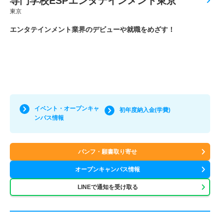
専門学校ESPエンタテインメント東京
東京
エンタテインメント業界のデビューや就職をめざす！
イベント・オープンキャ
初年度納入金(学費)
ンパス情報
パンフ・願書取り寄せ
オープンキャンパス情報
LINEで通知を受け取る