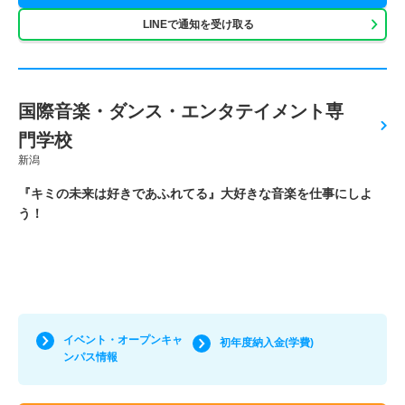
LINEで通知を受け取る
国際音楽・ダンス・エンタテイメント専
門学校
新潟
『キミの未来は好きであふれてる』大好きな音楽を仕事にしよ
う！
イベント・オープンキャ
初年度納入金(学費)
ンパス情報