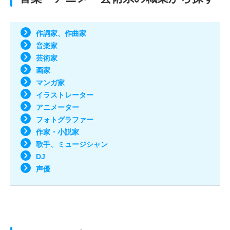
作詞家、作曲家
音楽家
芸術家
画家
マンガ家
イラストレーター
アニメーター
フォトグラファー
作家・小説家
歌手、ミュージシャン
DJ
声優