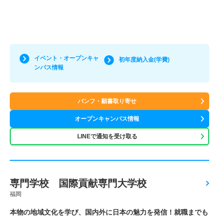
イベント・オープンキャ
初年度納入金(学費)
ンパス情報
パンフ・願書取り寄せ
オープンキャンパス情報
LINEで通知を受け取る
専門学校 国際貢献専門大学校
福岡
本物の地域文化を学び、国内外に日本の魅力を発信！就職までも