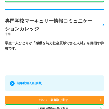
専門学校マーキュリー情報コミュニケー
ションカレッジ
千葉
学生一人ひとりが「感動を与え社会貢献できる人材」を目指す学
校です。
初年度納入金(学費)
パンフ・願書取り寄せ
LINEで通知を受け取る