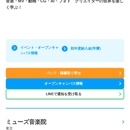
音楽・MV・動画・CG・AI・フォト クリエイターの世界を楽し
く学ぶ！
イベント・オープンキャ
初年度納入金(学費)
ンパス情報
パンフ・願書取り寄せ
オープンキャンパス情報
LINEで通知を受け取る
ミューズ音楽院
東京