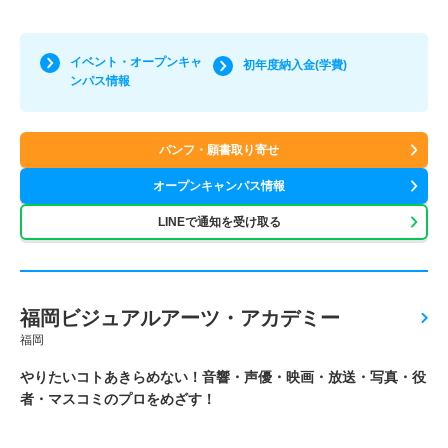
イベント・オープンキャ
初年度納入金(学費)
ンパス情報
パンフ・願書取り寄せ
オープンキャンパス情報
LINEで通知を受け取る
福岡ビジュアルアーツ・アカデミー
福岡
やりたいコトあきらめない！音響・声優・映画・放送・写真・役
者・マスコミのプロをめざす！