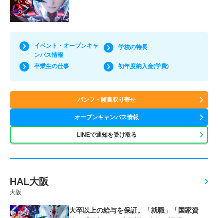
イベント・オープンキャ
学校の特長
ンパス情報
卒業生の仕事
初年度納入金(学費)
パンフ・願書取り寄せ
オープンキャンパス情報
LINEで通知を受け取る
HAL大阪
大阪
大卒以上の給与を保証。「就職」「国家資